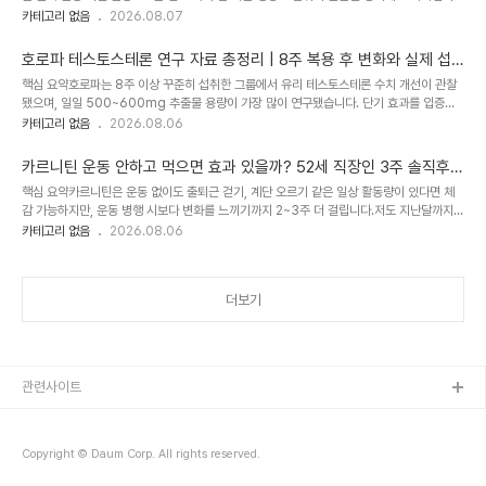
다.새벽 4시 반에 일어나서 운동 가방 챙길 때, 저도 매번 고민이었어요. 새벽 운동 전 영양
카테고리 없음
2026.08.07
들어있는..
제 선택이 필요한지, 공복에 그냥 나가도 되는지 애매하더라고요. 공복에 그냥 나가자니 힘
이 없을 것 같고, 뭘 먹자니 소화 걱정에 운동 중에 불편할까 봐 망설여졌어요.아내가 "당신
호로파 테스토스테론 연구 자료 총정리 | 8주 복용 후 변화와 실제 섭
그렇게 운동해봤자 근육 빠진다"고 검색해서 보여준 게 계기였는데, 알고 보니 제가 손해 보
취 후기
핵심 요약호로파는 8주 이상 꾸준히 섭취한 그룹에서 유리 테스토스테론 수치 개선이 관찰
는 방식으로 계속 하고 있었더라고요. 3개월 정도 완전 공복으로 운동했는데, 체중은 줄었어
됐으며, 일일 500~600mg 추출물 용량이 가장 많이 연구됐습니다. 단기 효과를 입증한
도 몸이 탄탄해지는 느낌이 전혀 없었거든요.새벽 4시 반, 가방 챙기면서 고민하..
임상 자료는 찾기 어렵습니다.저도 처음엔 그냥 '남성 건강'이라고 써있으면 샀어요. 그런데
카테고리 없음
2026.08.06
작년 여름에 한 달 먹고도 별 차이를 못 느낀 이후로, 호로파 테스토스테론 연구 자료를 직접
찾아보는 습관이 생겼습니다. 이공계 출신이라 그런지 마케팅 문구보다 숫자가 더 믿음이 가
카르니틴 운동 안하고 먹으면 효과 있을까? 52세 직장인 3주 솔직후기
더라고요. 주말마다 카페에서 노트북 펴고 PubMed 검색하는 게 루틴이 됐는데, 호로파만
핵심 요약카르니틴은 운동 없이도 출퇴근 걷기, 계단 오르기 같은 일상 활동량이 있다면 체
해도 생각보다 임상시험 결과가 많아서 놀랐습니다.이 글에서는 제가 직접 찾아본 호로파 과
감 가능하지만, 운동 병행 시보다 변화를 느끼기까지 2~3주 더 걸립니다.저도 지난달까지만
학적 근거와 실제 3개월 동안 먹어본 경험을 함께 정리했어요. 논문과 현실 사이의 간..
해도 "운동도 안 하는데 카르니틴 운동 안하고 먹으면 뭐하나" 생각했던 사람이에요. 점심시
카테고리 없음
2026.08.06
간에 팀장님이 "요즘 이거 먹는데 괜찮더라" 하면서 보여주신 게 카르니틴 들어간 제품이었
거든요. 검색해보니까 운동 안 하면 의미 없다는 글도 있고, 일상 활동만으로도 충분하다는
글도 있어서 혼란스러웠어요. 그런데 알고 보니 제가 놓치고 있던 부분이 있더라고요. 52세
더보기
직장인인 제가 3주간 먹어보면서 느낀 걸 솔직하게 정리해봤습니다.점심시간에 동료가 추천
해준 영양제 검색 중카르니틴 운동 안하고 먹으면 정말 소용없을까?결론부터 말하면, 완전히
..
관련사이트
Copyright © Daum Corp. All rights reserved.