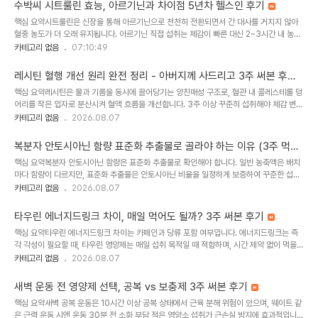
먹어도 별 차이를 못 느끼다 보니까, 이게 뭐가 들어간 건지 궁금해지더라고요. 그때 처음 알
수박씨 시트룰린 효능, 아르기닌과 차이점 5년차 헬스인 후기
게 된 게 시트룰린 아르기닌 차이점이 생각보다 크다는 거였어요. 같은 계열인 줄만 알았는
핵심 요약시트룰린은 신장을 통해 아르기닌으로 천천히 전환되면서 간 대사를 거치지 않아
데, 체내 작용 방식이 완전히 다르더라고요.이 글에서는 제가 3주간 직접 먹어보면서 알게
혈중 농도가 더 오래 유지됩니다. 아르기닌 직접 섭취는 체감이 빠른 대신 2~3시간 내 농도
된 차이점, 언제 어떻게 먹는 게 맞는지, 그리고 단독과 복합 중 어떤 걸 선택해..
가 떨어지지만, 시트룰린은 운동 1시간 전 섭취 시 전환 시간을 고려해 운동 내내 효과가 지
카테고리 없음
07:10:49
속됩니다.저는 헬스 시작한 지 이제 5년 정도 됐는데요. 작년부터 아르기닌을 계속 먹고 있
었어요. 그런데 몇 주 전에 헬스장 탈의실에서 옆 형이 "요즘은 시트룰린이 대세 아니야?"라
레시틴 혈행 개선 원리 완전 정리 - 아버지께 사드리고 3주 써본 후기
고 하더라고요. 퇴근길 지하철에서 수박씨 시트룰린 효능을 검색해보니까 시트룰린이 체내
핵심 요약레시틴은 물과 기름을 동시에 끌어당기는 양친매성 구조로, 혈관 내 콜레스테롤 덩
에서 아르기닌으로 전환된다는 얘기가 있어서, 그게 뭔 차이인지 궁금해서 좀 파보게 됐습니
어리를 작은 입자로 분산시켜 혈액 흐름을 개선합니다. 3주 이상 꾸준히 섭취해야 체감 변화
다. 같은 궁금증 가지신 분들께 제가 찾은 내용과 3주간 직접 먹어본 경험을 정리해봤어요.
가 나타나며, 식후 30분 타이밍에 충분한 물과 함께 복용하는 것이 좋습니다.아버지가 작년
카테고리 없음
2026.08.07
헬..
가을 건강검진 받으시고 저녁 때 결과지 보여주시는데, 콜레스테롤 수치가 높게 나왔더라고
요. 식습관 조절하면서 함께 뭐 좋은 거 없을까 찾아보다가 레시틴이 혈행 개선에 좋다는 얘
복분자 안토시아닌 함량 표준화 추출물로 골라야 하는 이유 (3주 먹어
기를 들었어요. 그런데 막상 검색해보니까 '유화작용으로 혈행 개선'이라는 말만 나오고, 정
본 후기)
핵심 요약복분자 안토시아닌 함량은 표준화 추출물로 확인해야 합니다. 일반 농축액은 배치
확히 레시틴 혈행 개선 원리가 뭔지는 잘 안 나오더라고요.저도 처음엔 그냥 '기름기 녹인
마다 함량이 다르지만, 표준화 추출물은 안토시아닌 비율을 일정하게 보증하여 꾸준한 섭취
다'는 정도로만 알고 넘어갔는데, 아버지께 제대로 설명드리려면 좀 더 정확히 알아야겠다
시 신뢰할 수 있습니다.저도 온라인 쇼핑몰에서 복분자 제품 여러 개 놓고 한참 비교했어요.
카테고리 없음
2026.08.07
싶었..
그런데 농축액이랑 추출물이랑 뭐가 다른지 처음엔 모르겠더라고요. 복분자 안토시아닌 함
량 표기도 어떤 제품엔 있고 어떤 제품엔 없고. 알고 보니 그게 제품 고르는 데 제일 중요한
타우린 에너지드링크 차이, 매일 먹어도 될까? 3주 써본 후기
기준이었더라고요.저는 그냥 '복분자 들어갔다'는 말만 보고 샀다가 나중에 다른 제품으로
핵심 요약타우린 에너지드링크 차이는 카페인과 당류 포함 여부입니다. 에너지드링크는 즉
바꿨어요. 왜 바꿨는지, 어떤 기준으로 골라야 하는지 3주간 먹어보면서 알게 된 걸 정리해
각 각성이 필요할 때, 타우린 영양제는 매일 섭취 목적일 때 적합하며, 시간 제약 없이 먹을
볼게요.온라인 쇼핑몰에서 복분자 제품 비교하던 날복분자 안토시아닌 함량, 왜 표준화 추출
수 있는 것이 가장 큰 장점입니다.저도 야근할 때마다 편의점에서 에너지드링크를 집어 들었
카테고리 없음
2026.08.07
물이어..
어요. 그런데 매일 마시다 보니까 자기 전에 잠이 안 오고, 다음 날 아침엔 더 피곤한 느낌이
더라고요. 그래서 타우린 에너지드링크 차이를 검색해봤는데, 알고 보니 생각보다 차이가 컸
새벽 운동 전 영양제 선택, 공복 vs 보충제 3주 써본 후기
어요. 3주 정도 직접 비교해보면서 느낀 점을 정리해봤습니다.야근할 때마다 집던 에너지드
핵심 요약새벽 공복 운동은 10시간 이상 공복 상태에서 근육 분해 위험이 있으며, 웨이트 같
링크타우린 에너지드링크 차이, 정확히 뭐가 다른가요?에너지드링크는 타우린에 카페인과
은 근력 운동 시엔 운동 30분 전 소화 부담 적은 영양소 섭취가 근손실 방지에 효과적입니
당류가 함께 들어있고, 타우린 영양제는 타우린만 따로 섭취하는 겁니다. 똑같이 타우린이