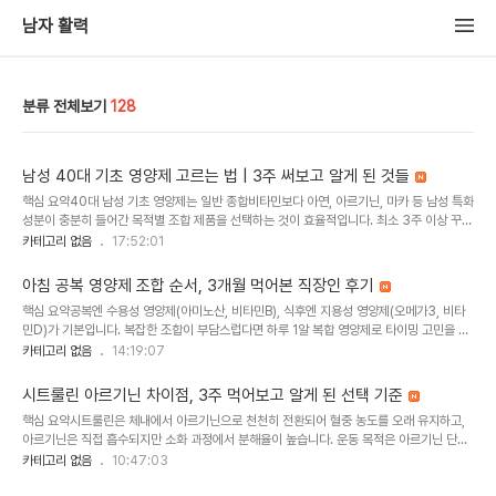
남자 활력
분류 전체보기
128
남성 40대 기초 영양제 고르는 법 | 3주 써보고 알게 된 것들
핵심 요약40대 남성 기초 영양제는 일반 종합비타민보다 아연, 아르기닌, 마카 등 남성 특화
성분이 충분히 들어간 목적별 조합 제품을 선택하는 것이 효율적입니다. 최소 3주 이상 꾸준
히 복용해야 체감 가능합니다.작년 가을 건강검진에서 의사 선생님이 "이제 슬슬 기초 영양
카테고리 없음
17:52:01
제 하나쯤 챙겨 드세요"라고 하시더라고요. 저는 44살까지 영양제라곤 감기약 먹을 때 종합
비타민 한 알 정도였는데, 그때부터 본격적으로 남성 40대 기초 영양제를 찾아보기 시작했
아침 공복 영양제 조합 순서, 3개월 먹어본 직장인 후기
어요. 그런데 알아보면 알아볼수록 "왜 진작 제대로 알아보지 않았을까" 싶더라고요. 종합비
핵심 요약공복엔 수용성 영양제(아미노산, 비타민B), 식후엔 지용성 영양제(오메가3, 비타
타민 하나면 다 될 줄 알았던 제가 좀 순진했던 것 같아요.직장 동료 몇 명한테 물어보니 다들
민D)가 기본입니다. 복잡한 조합이 부담스럽다면 하루 1알 복합 영양제로 타이밍 고민을 줄
"그냥 약국 가서 아무거나 사 먹으면 되지 않아?"라고 하더라고요. 저도 처음엔 ..
일 수 있습니다.저도 새벽 5시 반에 일어나서 운동하고 출근하는 직장인이에요. 아침 공복
카테고리 없음
14:19:07
영양제 조합이 늘 헷갈렸습니다. 5~6개를 먹다 보니까 뭘 먼저 먹어야 하는지, 공복에 먹어
도 되는지 매번 고민되더라고요. 그냥 한꺼번에 물 한 컵에 다 털어넣고 먹었는데, 나중에 알
시트룰린 아르기닌 차이점, 3주 먹어보고 알게 된 선택 기준
고 보니까 그게 손해였어요. 흡수율 차이가 꽤 난다는 걸 뒤늦게 알았습니다.특히 새벽에 머
핵심 요약시트룰린은 체내에서 아르기닌으로 천천히 전환되어 혈중 농도를 오래 유지하고,
리가 안 돌아갈 때 영양제 종류 구분하는 게 정말 번거롭거든요. 그래서 저는 결국 단순하게
아르기닌은 직접 흡수되지만 소화 과정에서 분해율이 높습니다. 운동 목적은 아르기닌 단독,
정리하는 방법을 찾았고, 지금은 하루 1알로 루틴을 만들었어요. 3개월째 이렇게 ..
일상 혈행 개선은 시트룰린 복합이 적합합니다.저도 작년 겨울까지만 해도 영양제 성분 같은
카테고리 없음
10:47:03
거 안 따졌어요. 그냥 '남성 영양제'로 검색해서 후기 많은 거 하나 사면 끝이었죠. 근데 몇 달